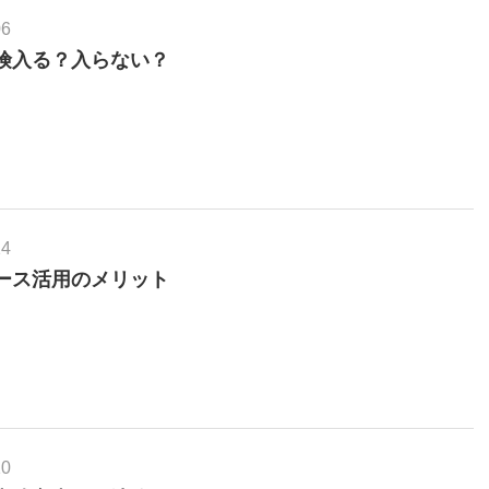
06
険入る？入らない？
14
ース活用のメリット
10