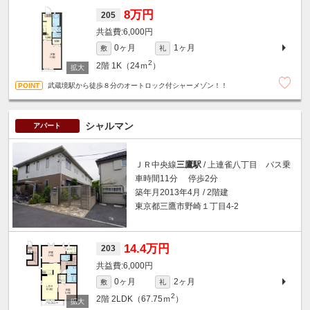
8万円
205
6,000円
0ヶ月
1ヶ月
敷
礼
2
2階
1K（24ｍ
）
武蔵境駅から徒歩８分のオートロック付シャーメゾン！！
シャルマン
アパート
ＪＲ中央線
三鷹駅
/ 上連雀八丁目 バス乗
車時間11分 停歩2分
築年月2013年4月 / 2階建
東京都三鷹市野崎１丁目4-2
14.4万円
203
6,000円
0ヶ月
2ヶ月
敷
礼
2
2階
2LDK（67.75ｍ
）