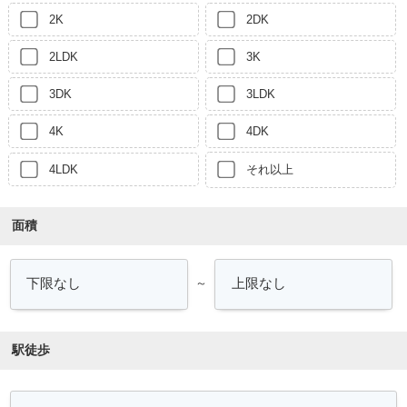
2K
2DK
2LDK
3K
3DK
3LDK
4K
4DK
4LDK
それ以上
面積
～
駅徒歩