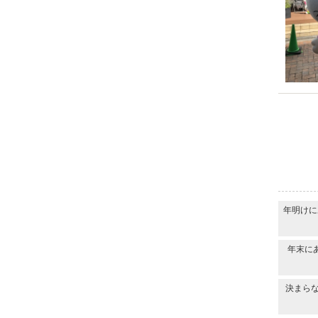
年明けに
年末に
決まら