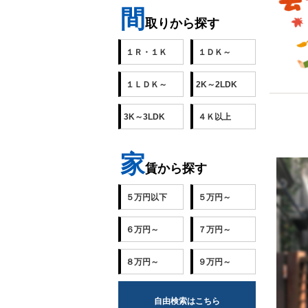
間
取りから探す
１Ｒ・１Ｋ
１ＤＫ～
１ＬＤＫ～
2K～2LDK
武蔵
3K～3LDK
４Ｋ以上
2018-1
家
賃から探す
５万円以下
５万円～
６万円～
７万円～
８万円～
９万円～
自由検索はこちら