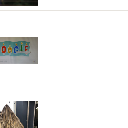
も今日という日がやってきました
0-13
に揺られて
0-11