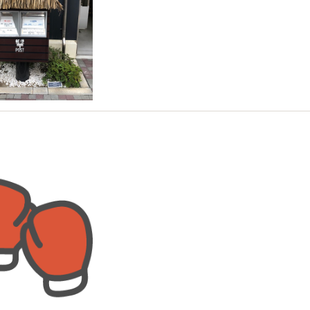
題の習い事
0-05