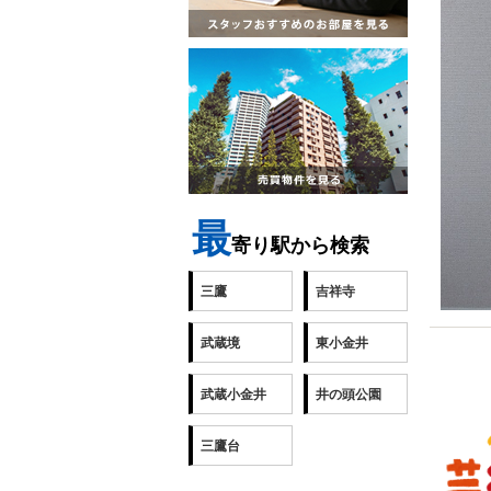
最
寄り駅から検索
三鷹
吉祥寺
武蔵境
東小金井
舞台
2018-1
武蔵小金井
井の頭公園
三鷹台