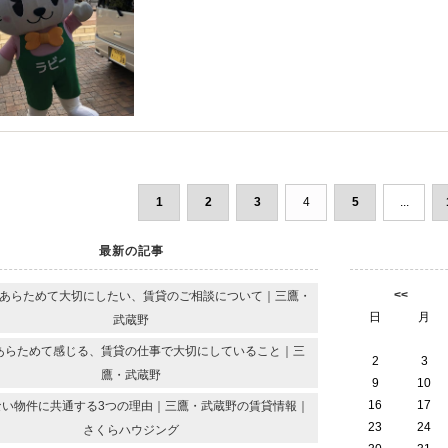
1
2
3
4
5
...
最新の記事
<<
あらためて大切にしたい、賃貸のご相談について｜三鷹・
日
月
武蔵野
あらためて感じる、賃貸の仕事で大切にしていること｜三
2
3
鷹・武蔵野
9
10
16
17
ない物件に共通する3つの理由｜三鷹・武蔵野の賃貸情報｜
23
24
さくらハウジング