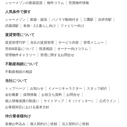
シャーメゾンの新築賃貸
物件コラム
売買物件情報
人気条件で探す
シャーメゾン
新築・築浅
パノラマ動画付き
三鷹駅
吉祥寺駅
武蔵境駅
単身・2人暮らし向け
ファミリー向け
賃貸管理について
賃貸管理TOP
当社の賃貸管理
サービス内容
管理メニュー
売却&収益について
投資相談
オーナー向けコラム
管理物件ギャラリー
管理に関するお問合せ
不動産相続について
不動産相続の相談
当社について
トップページ
お知らせ
イメージキャラクター
スタッフ紹介
会社概要
採用情報
お役立ち資料
お問合せ
個人情報保護の取扱い
サイトマップ
X（ツイッター）
公式ライン
お客様対応における基本方針
仲介業者様向け
各種お申込み
個人契約のご依頼
法人契約のご依頼