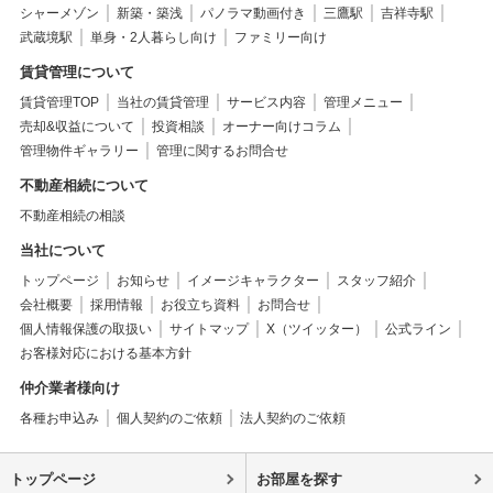
シャーメゾン
新築・築浅
パノラマ動画付き
三鷹駅
吉祥寺駅
武蔵境駅
単身・2人暮らし向け
ファミリー向け
賃貸管理について
賃貸管理TOP
当社の賃貸管理
サービス内容
管理メニュー
売却&収益について
投資相談
オーナー向けコラム
管理物件ギャラリー
管理に関するお問合せ
不動産相続について
不動産相続の相談
当社について
トップページ
お知らせ
イメージキャラクター
スタッフ紹介
会社概要
採用情報
お役立ち資料
お問合せ
個人情報保護の取扱い
サイトマップ
X（ツイッター）
公式ライン
お客様対応における基本方針
仲介業者様向け
各種お申込み
個人契約のご依頼
法人契約のご依頼
トップページ
お部屋を探す