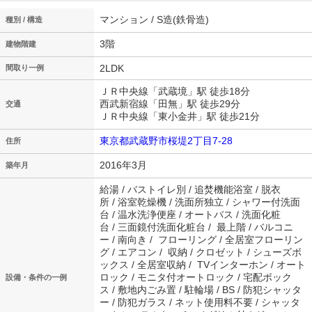
マンション / S造(鉄骨造)
種別 / 構造
3階
建物階建
2LDK
間取り一例
ＪＲ中央線「武蔵境」駅 徒歩18分
西武新宿線「田無」駅 徒歩29分
交通
ＪＲ中央線「東小金井」駅 徒歩21分
東京都武蔵野市桜堤2丁目7-28
住所
2016年3月
築年月
給湯 / バストイレ別 / 追焚機能浴室 / 脱衣
所 / 浴室乾燥機 / 洗面所独立 / シャワー付洗面
台 / 温水洗浄便座 / オートバス / 洗面化粧
台 / 三面鏡付洗面化粧台 / 最上階 / バルコニ
ー / 南向き / フローリング / 全居室フローリン
グ / エアコン / 収納 / クロゼット / シューズボ
ックス / 全居室収納 / TVインターホン / オート
ロック / モニタ付オートロック / 宅配ボック
設備・条件の一例
ス / 敷地内ごみ置 / 駐輪場 / BS / 防犯シャッタ
ー / 防犯ガラス / ネット使用料不要 / シャッタ