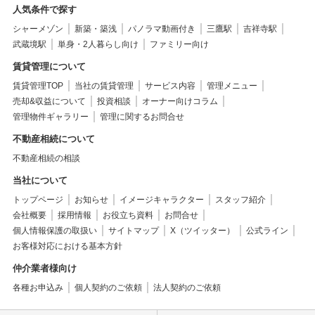
人気条件で探す
シャーメゾン
新築・築浅
パノラマ動画付き
三鷹駅
吉祥寺駅
武蔵境駅
単身・2人暮らし向け
ファミリー向け
賃貸管理について
賃貸管理TOP
当社の賃貸管理
サービス内容
管理メニュー
売却&収益について
投資相談
オーナー向けコラム
管理物件ギャラリー
管理に関するお問合せ
不動産相続について
不動産相続の相談
当社について
トップページ
お知らせ
イメージキャラクター
スタッフ紹介
会社概要
採用情報
お役立ち資料
お問合せ
個人情報保護の取扱い
サイトマップ
X（ツイッター）
公式ライン
お客様対応における基本方針
仲介業者様向け
各種お申込み
個人契約のご依頼
法人契約のご依頼