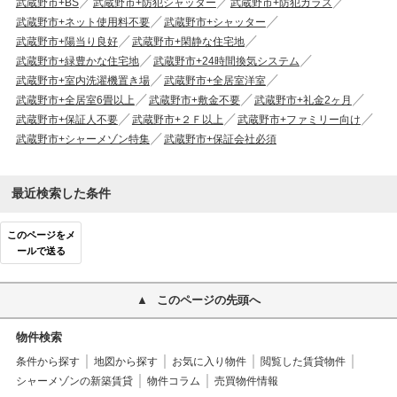
武蔵野市+BS
武蔵野市+防犯シャッター
武蔵野市+防犯ガラス
武蔵野市+ネット使用料不要
武蔵野市+シャッター
武蔵野市+陽当り良好
武蔵野市+閑静な住宅地
武蔵野市+緑豊かな住宅地
武蔵野市+24時間換気システム
武蔵野市+室内洗濯機置き場
武蔵野市+全居室洋室
武蔵野市+全居室6畳以上
武蔵野市+敷金不要
武蔵野市+礼金2ヶ月
武蔵野市+保証人不要
武蔵野市+２Ｆ以上
武蔵野市+ファミリー向け
武蔵野市+シャーメゾン特集
武蔵野市+保証会社必須
最近検索した条件
このページをメ
ールで送る
このページの先頭へ
物件検索
条件から探す
地図から探す
お気に入り物件
閲覧した賃貸物件
シャーメゾンの新築賃貸
物件コラム
売買物件情報