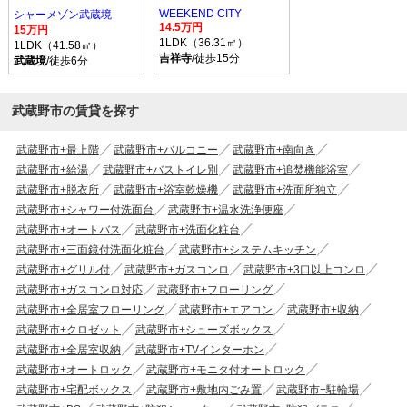
WEEKEND CITY
シャーメゾン武蔵境
14.5万円
15万円
1LDK（36.31㎡）
1LDK（41.58㎡）
吉祥寺
/徒歩15分
武蔵境
/徒歩6分
武蔵野市の賃貸を探す
武蔵野市+最上階
武蔵野市+バルコニー
武蔵野市+南向き
武蔵野市+給湯
武蔵野市+バストイレ別
武蔵野市+追焚機能浴室
武蔵野市+脱衣所
武蔵野市+浴室乾燥機
武蔵野市+洗面所独立
武蔵野市+シャワー付洗面台
武蔵野市+温水洗浄便座
武蔵野市+オートバス
武蔵野市+洗面化粧台
武蔵野市+三面鏡付洗面化粧台
武蔵野市+システムキッチン
武蔵野市+グリル付
武蔵野市+ガスコンロ
武蔵野市+3口以上コンロ
武蔵野市+ガスコンロ対応
武蔵野市+フローリング
武蔵野市+全居室フローリング
武蔵野市+エアコン
武蔵野市+収納
武蔵野市+クロゼット
武蔵野市+シューズボックス
武蔵野市+全居室収納
武蔵野市+TVインターホン
武蔵野市+オートロック
武蔵野市+モニタ付オートロック
武蔵野市+宅配ボックス
武蔵野市+敷地内ごみ置
武蔵野市+駐輪場