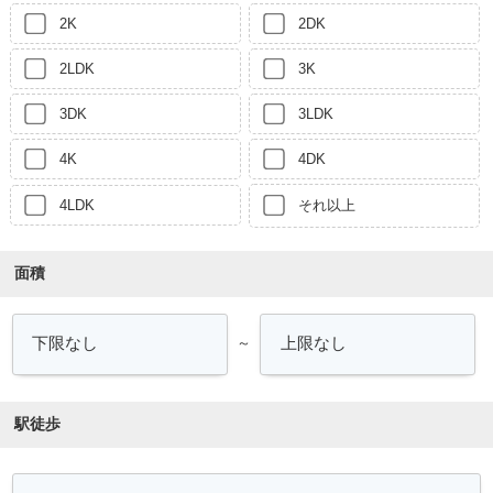
2K
2DK
2LDK
3K
3DK
3LDK
4K
4DK
4LDK
それ以上
面積
～
駅徒歩