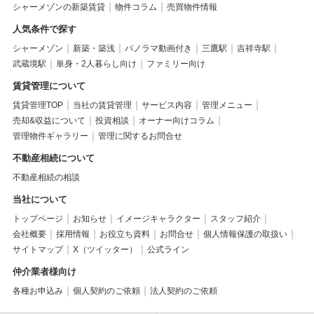
シャーメゾンの新築賃貸
物件コラム
売買物件情報
人気条件で探す
シャーメゾン
新築・築浅
パノラマ動画付き
三鷹駅
吉祥寺駅
武蔵境駅
単身・2人暮らし向け
ファミリー向け
賃貸管理について
賃貸管理TOP
当社の賃貸管理
サービス内容
管理メニュー
売却&収益について
投資相談
オーナー向けコラム
管理物件ギャラリー
管理に関するお問合せ
不動産相続について
不動産相続の相談
当社について
トップページ
お知らせ
イメージキャラクター
スタッフ紹介
会社概要
採用情報
お役立ち資料
お問合せ
個人情報保護の取扱い
サイトマップ
X（ツイッター）
公式ライン
仲介業者様向け
各種お申込み
個人契約のご依頼
法人契約のご依頼