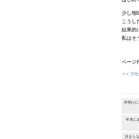
少し地
こうし
結果的
私はそ
ページ作
＜＜ ブロ
年明けに
年末に
決まら