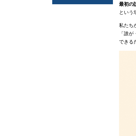
最初の
という
私たち
「誰が
できる