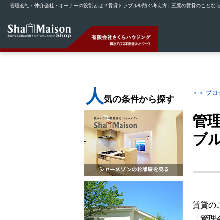
管理会社・仲介会社・オーナーの役割とは？賃貸トラブルを防ぐ考え方 | 三鷹の賃貸のことな
人
＜＜ ブロ
気の条件から探す
管
ブ
賃貸の
「管理