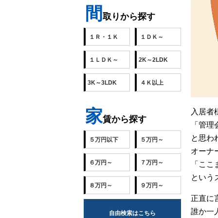
間
取りから探す
１Ｒ・１Ｋ
１ＤＫ～
１ＬＤＫ～
2K～2LDK
3K～3LDK
４Ｋ以上
家
入居者
賃から探す
「管理
と思わ
５万円以下
５万円～
オーナ
６万円～
７万円～
「ここ
という
８万円～
９万円～
正直に
誰か一
自由検索はこちら