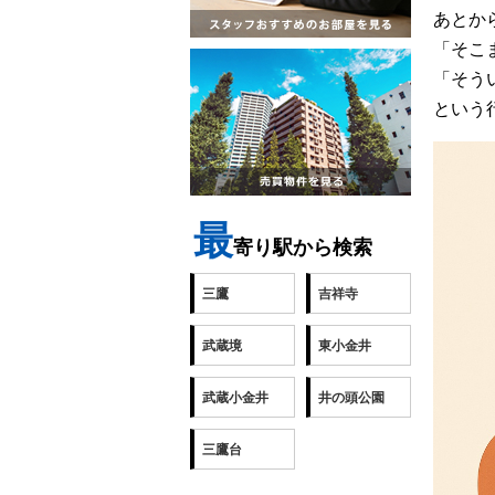
あとか
「そこ
「そう
という
最
寄り駅から検索
三鷹
吉祥寺
武蔵境
東小金井
武蔵小金井
井の頭公園
三鷹台