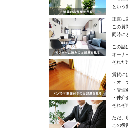
という
正直に
この質
同時に
この話
オーナ
それだ
賃貸に
・オー
・管理
・仲介
それぞ
ただ、
この役