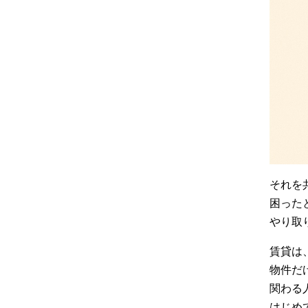
それを
困った
やり取
賃貸は
物件だ
関わる
はじめ