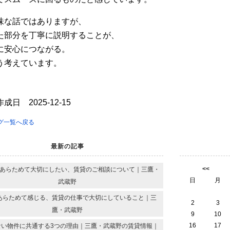
味な話ではありますが、
た部分を丁寧に説明することが、
に安心につながる。
う考えています。
成日 2025-12-15
グ一覧へ戻る
最新の記事
<<
あらためて大切にしたい、賃貸のご相談について｜三鷹・
日
月
武蔵野
あらためて感じる、賃貸の仕事で大切にしていること｜三
2
3
鷹・武蔵野
9
10
16
17
ない物件に共通する3つの理由｜三鷹・武蔵野の賃貸情報｜