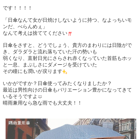
です！！！！
「日傘なんて女が日焼けしないように持つ、なよっちいモ
ンだ、べらんめぇ」
なんて考えは捨ててください
日傘をさすと、どうでしょう、貴方のまわりには日陰がで
き、ダラダラと流れ落ちていた汗の勢いも
弱くなり、直射日光にさらされ赤くなっていた首筋もホッ
と一息、まぶしさにダメージを受けていた
その瞳にも潤いが戻ります
いかがですか？日傘使ってみたくなりましたか？
最近は男性向けの日傘もバリエーション豊かになってきて
いるそうですよ
晴雨兼用なら急な雨でも大丈夫！！