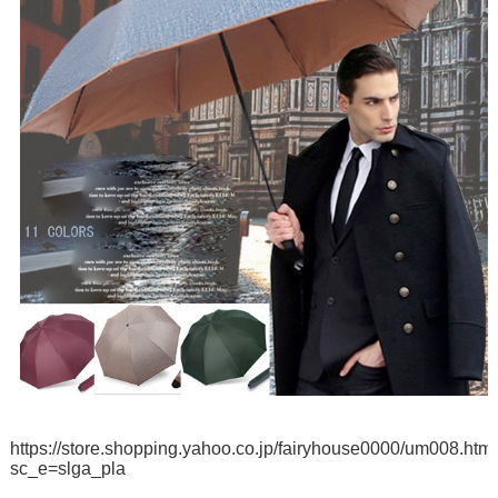
https://store.shopping.yahoo.co.jp/fairyhouse0000/um008.htm
sc_e=slga_pla