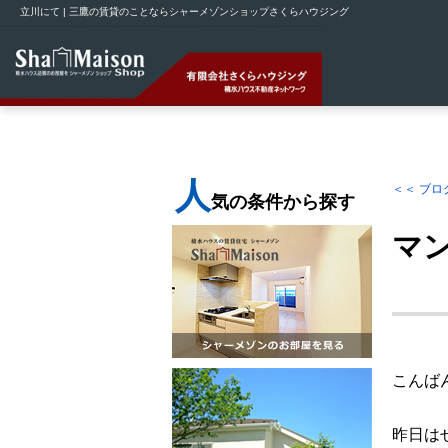
立川にて | 三鷹の賃貸のことならシャーメゾンショップさくらハウジング
人
＜＜ ブロ
気の条件から探す
マ
こんば
昨日は