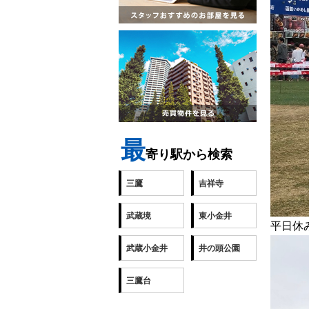
最
寄り駅から検索
三鷹
吉祥寺
武蔵境
東小金井
平日休
武蔵小金井
井の頭公園
三鷹台