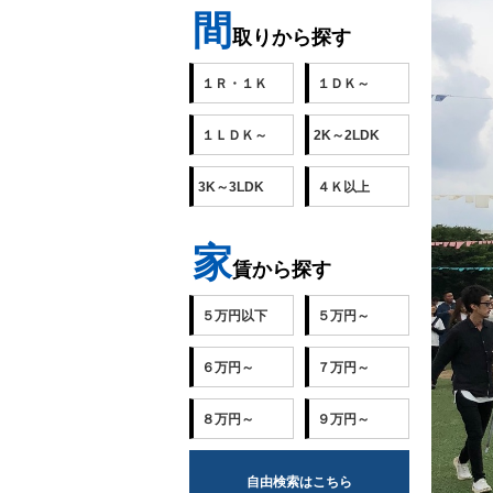
間
取りから探す
１Ｒ・１Ｋ
１ＤＫ～
１ＬＤＫ～
2K～2LDK
3K～3LDK
４Ｋ以上
家
賃から探す
５万円以下
５万円～
６万円～
７万円～
８万円～
９万円～
自由検索はこちら