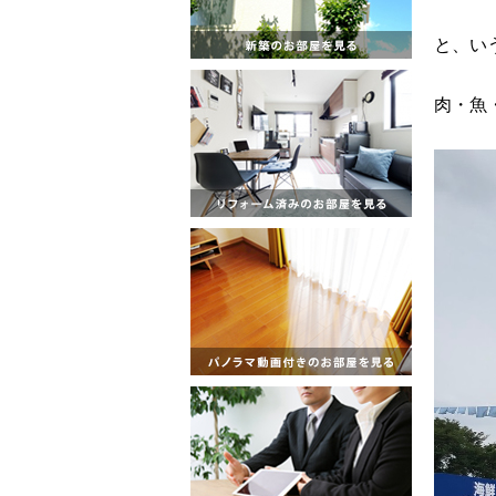
と、い
肉・魚