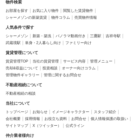
物件検索
お部屋を探す
お気に入り物件
閲覧した賃貸物件
シャーメゾンの新築賃貸
物件コラム
売買物件情報
人気条件で探す
シャーメゾン
新築・築浅
パノラマ動画付き
三鷹駅
吉祥寺駅
武蔵境駅
単身・2人暮らし向け
ファミリー向け
賃貸管理について
賃貸管理TOP
当社の賃貸管理
サービス内容
管理メニュー
売却&収益について
投資相談
オーナー向けコラム
管理物件ギャラリー
管理に関するお問合せ
不動産相続について
不動産相続の相談
当社について
トップページ
お知らせ
イメージキャラクター
スタッフ紹介
会社概要
採用情報
お役立ち資料
お問合せ
個人情報保護の取扱い
サイトマップ
X（ツイッター）
公式ライン
仲介業者様向け