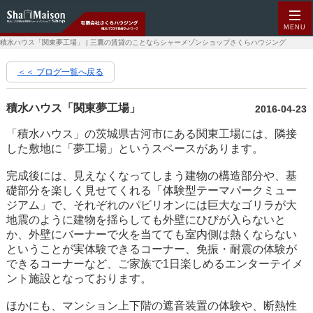
MENU
積水ハウス「関東夢工場」 | 三鷹の賃貸のことならシャーメゾンショップさくらハウジング
＜＜ ブログ一覧へ戻る
積水ハウス「関東夢工場」
2016-04-23
「積水ハウス」の茨城県古河市にある関東工場には、隣接
した敷地に「夢工場」というスペースがあります。
完成後には、見えなくなってしまう建物の構造部分や、基
礎部分を楽しく見せてくれる「体験型テーマパークミュー
ジアム」で、それぞれのパビリオンには巨大なゴリラが大
地震のように建物を揺らしても外壁にひびが入らないと
か、外壁にバーナーで火を当てても室内側は熱くならない
ということが実体験できるコーナー、免振・耐震の体験が
できるコーナーなど、ご家族で1日楽しめるエンターテイメ
ント施設となっております。
ほかにも、マンション上下階の遮音装置の体験や、断熱性