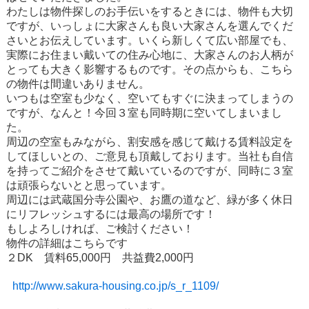
わたしは物件探しのお手伝いをするときには、物件も大切
ですが、いっしょに大家さんも良い大家さんを選んでくだ
さいとお伝えしています。いくら新しくて広い部屋でも、
実際にお住まい戴いての住み心地に、大家さんのお人柄が
とっても大きく影響するものです。その点からも、こちら
の物件は間違いありません。
いつもは空室も少なく、空いてもすぐに決まってしまうの
ですが、なんと！今回３室も同時期に空いてしまいまし
た。
周辺の空室もみながら、割安感を感じて戴ける賃料設定を
してほしいとの、ご意見も頂戴しております。当社も自信
を持ってご紹介をさせて戴いているのですが、同時に３室
は頑張らないとと思っています。
周辺には武蔵国分寺公園や、お鷹の道など、緑が多く休日
にリフレッシュするには最高の場所です！
もしよろしければ、ご検討ください！
物件の詳細はこちらです
２DK 賃料65,000円 共益費2,000円
http://www.sakura-housing.co.jp/s_r_1109/