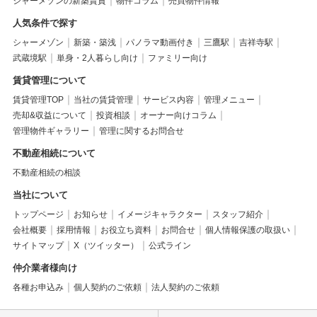
シャーメゾンの新築賃貸
物件コラム
売買物件情報
人気条件で探す
シャーメゾン
新築・築浅
パノラマ動画付き
三鷹駅
吉祥寺駅
武蔵境駅
単身・2人暮らし向け
ファミリー向け
賃貸管理について
賃貸管理TOP
当社の賃貸管理
サービス内容
管理メニュー
売却&収益について
投資相談
オーナー向けコラム
管理物件ギャラリー
管理に関するお問合せ
不動産相続について
不動産相続の相談
当社について
トップページ
お知らせ
イメージキャラクター
スタッフ紹介
会社概要
採用情報
お役立ち資料
お問合せ
個人情報保護の取扱い
サイトマップ
X（ツイッター）
公式ライン
仲介業者様向け
各種お申込み
個人契約のご依頼
法人契約のご依頼