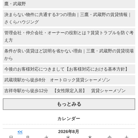
鷹・武蔵野
決まらない物件に共通する3つの理由｜三鷹・武蔵野の賃貸情報｜
さくらハウジング
管理会社・仲介会社・オーナーの役割とは？賃貸トラブルを防ぐ考
え方
条件が良い賃貸ほど説明を省かない理由｜三鷹・武蔵野の賃貸現場
から
今後のお客様対応につきまして【お客様対応における基本方針】
武蔵境駅から徒歩8分 オートロック賃貸シャーメゾン
吉祥寺駅から徒歩12分 【女性限定入居】 賃貸シャーメゾン
もっとみる
カレンダー
2026年8月
<<
日
月
火
水
木
金
土