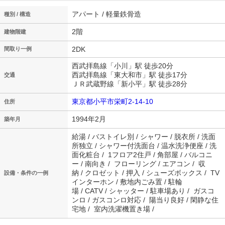
アパート / 軽量鉄骨造
種別 / 構造
2階
建物階建
2DK
間取り一例
西武拝島線「小川」駅 徒歩20分
西武拝島線「東大和市」駅 徒歩17分
交通
ＪＲ武蔵野線「新小平」駅 徒歩28分
東京都小平市栄町2-14-10
住所
1994年2月
築年月
給湯 / バストイレ別 / シャワー / 脱衣所 / 洗面
所独立 / シャワー付洗面台 / 温水洗浄便座 / 洗
面化粧台 / 1フロア2住戸 / 角部屋 / バルコニ
ー / 南向き / フローリング / エアコン / 収
納 / クロゼット / 押入 / シューズボックス / TV
設備・条件の一例
インターホン / 敷地内ごみ置 / 駐輪
場 / CATV / シャッター / 駐車場あり / ガスコ
ンロ / ガスコンロ対応 / 陽当り良好 / 閑静な住
宅地 / 室内洗濯機置き場 /