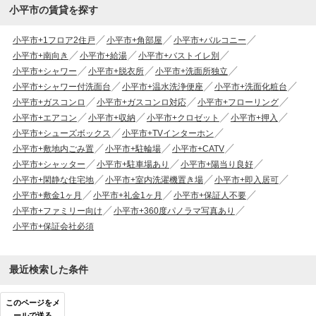
小平市の賃貸を探す
小平市+1フロア2住戸
小平市+角部屋
小平市+バルコニー
小平市+南向き
小平市+給湯
小平市+バストイレ別
小平市+シャワー
小平市+脱衣所
小平市+洗面所独立
小平市+シャワー付洗面台
小平市+温水洗浄便座
小平市+洗面化粧台
小平市+ガスコンロ
小平市+ガスコンロ対応
小平市+フローリング
小平市+エアコン
小平市+収納
小平市+クロゼット
小平市+押入
小平市+シューズボックス
小平市+TVインターホン
小平市+敷地内ごみ置
小平市+駐輪場
小平市+CATV
小平市+シャッター
小平市+駐車場あり
小平市+陽当り良好
小平市+閑静な住宅地
小平市+室内洗濯機置き場
小平市+即入居可
小平市+敷金1ヶ月
小平市+礼金1ヶ月
小平市+保証人不要
小平市+ファミリー向け
小平市+360度パノラマ写真あり
小平市+保証会社必須
最近検索した条件
このページをメ
ールで送る