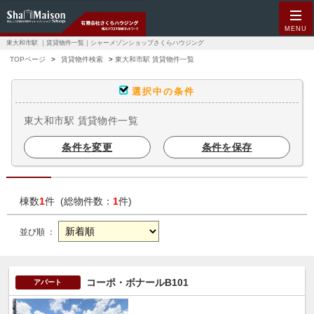
MENU
東大和市駅 ｜賃貸物件一覧｜シャーメゾンショップさくらハウジング
TOPページ
賃貸物件検索
東大和市駅 賃貸物件一覧
選択中の条件
東大和市駅 賃貸物件一覧
条件を変更
条件を保存
棟数
1
件 (総物件数：
1
件)
並び順 ：
コーポ・ボナールB101
アパート