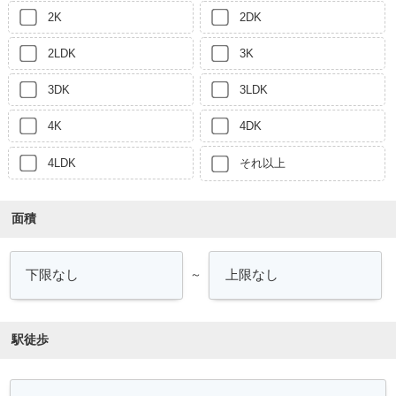
2K
2DK
2LDK
3K
3DK
3LDK
4K
4DK
4LDK
それ以上
面積
～
駅徒歩