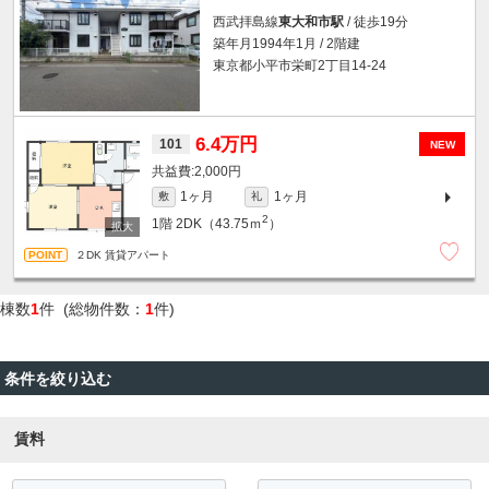
西武拝島線
東大和市駅
/ 徒歩19分
築年月1994年1月 / 2階建
東京都小平市栄町2丁目14-24
6.4万円
101
NEW
2,000円
1ヶ月
1ヶ月
敷
礼
2
1階
2DK（43.75ｍ
）
２DK 賃貸アパート
棟数
1
件 (総物件数：
1
件)
条件を絞り込む
賃料