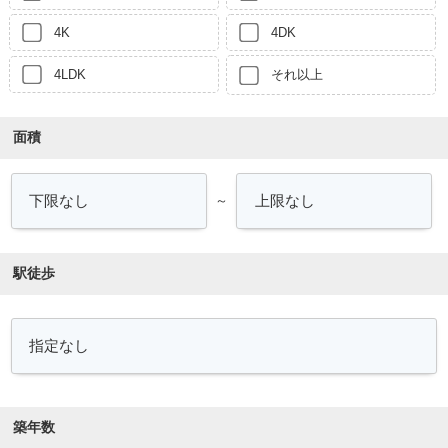
4K
4DK
4LDK
それ以上
面積
～
駅徒歩
築年数