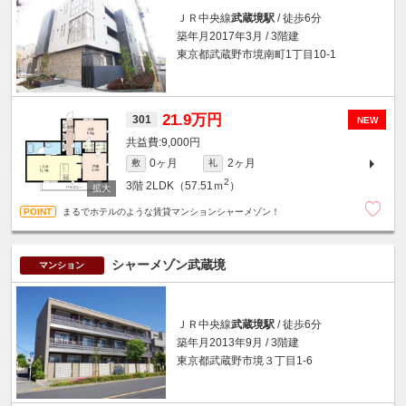
ＪＲ中央線
武蔵境駅
/ 徒歩6分
築年月2017年3月 / 3階建
東京都武蔵野市境南町1丁目10-1
21.9万円
301
NEW
9,000円
0ヶ月
2ヶ月
敷
礼
2
3階
2LDK（57.51ｍ
）
まるでホテルのような賃貸マンションシャーメゾン！
シャーメゾン武蔵境
マンション
ＪＲ中央線
武蔵境駅
/ 徒歩6分
築年月2013年9月 / 3階建
東京都武蔵野市境３丁目1-6