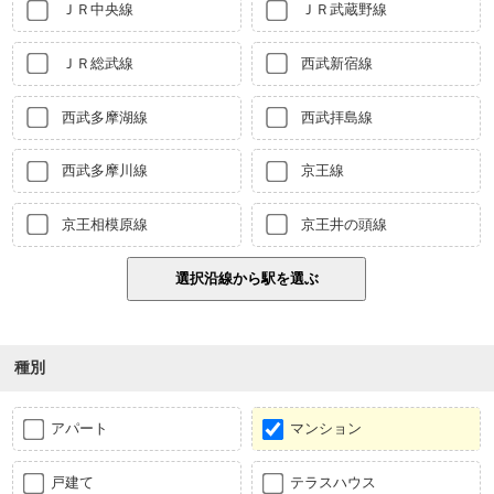
ＪＲ中央線
ＪＲ武蔵野線
ＪＲ総武線
西武新宿線
西武多摩湖線
西武拝島線
西武多摩川線
京王線
京王相模原線
京王井の頭線
種別
アパート
マンション
戸建て
テラスハウス