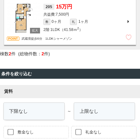
15万円
205
7,500円
0ヶ月
1ヶ月
敷
礼
2
2階
1LDK（41.58ｍ
）
武蔵境徒歩6分 1LDKシャーメゾン
棟数
2
件 (総物件数：
2
件)
条件を絞り込む
賃料
～
敷金なし
礼金なし