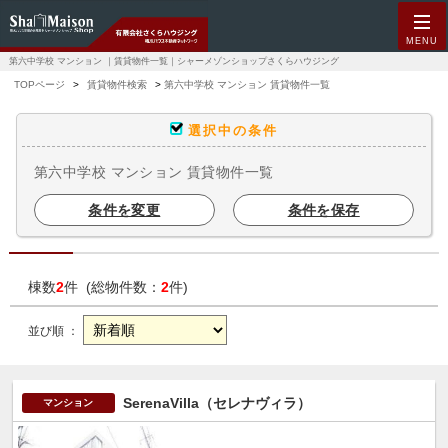
MENU
第六中学校 マンション ｜賃貸物件一覧｜シャーメゾンショップさくらハウジング
TOPページ
賃貸物件検索
第六中学校 マンション 賃貸物件一覧
選択中の条件
第六中学校 マンション 賃貸物件一覧
条件を変更
条件を保存
棟数
2
件 (総物件数：
2
件)
並び順 ：
SerenaVilla（セレナヴィラ）
マンション