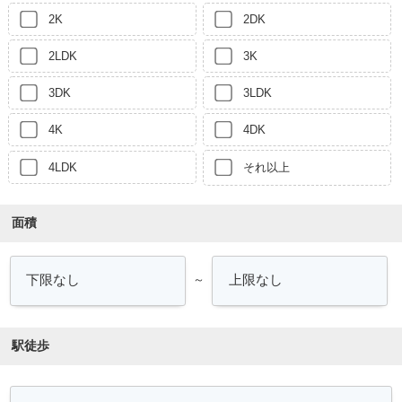
2K
2DK
2LDK
3K
3DK
3LDK
4K
4DK
4LDK
それ以上
面積
～
駅徒歩