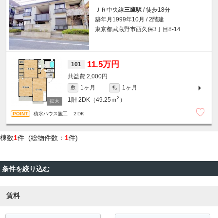
ＪＲ中央線
三鷹駅
/ 徒歩18分
築年月1999年10月 / 2階建
東京都武蔵野市西久保3丁目8-14
11.5万円
101
2,000円
1ヶ月
1ヶ月
敷
礼
2
1階
2DK（49.25ｍ
）
積水ハウス施工 ２DK
棟数
1
件 (総物件数：
1
件)
条件を絞り込む
賃料