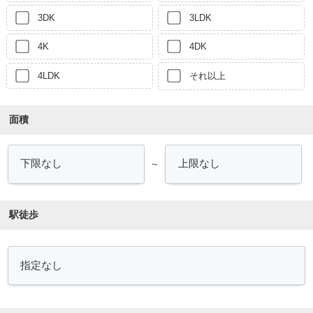
3DK
3LDK
4K
4DK
4LDK
それ以上
面積
～
駅徒歩