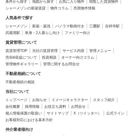
条件から探す
地図から探す
お気に入り物件
閲覧した賃貸物件
シャーメゾンの新築賃貸
物件コラム
売買物件情報
人気条件で探す
シャーメゾン
新築・築浅
パノラマ動画付き
三鷹駅
吉祥寺駅
武蔵境駅
単身・2人暮らし向け
ファミリー向け
賃貸管理について
賃貸管理TOP
当社の賃貸管理
サービス内容
管理メニュー
売却&収益について
投資相談
オーナー向けコラム
管理物件ギャラリー
管理に関するお問合せ
不動産相続について
不動産相続の相談
当社について
トップページ
お知らせ
イメージキャラクター
スタッフ紹介
会社概要
採用情報
お役立ち資料
お問合せ
個人情報保護の取扱い
サイトマップ
X（ツイッター）
公式ライン
お客様対応における基本方針
仲介業者様向け