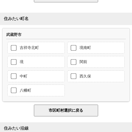
住みたい町名
武蔵野市
吉祥寺北町
境南町
境
関前
中町
西久保
八幡町
住みたい沿線