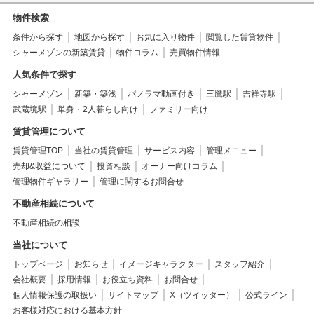
物件検索
条件から探す
地図から探す
お気に入り物件
閲覧した賃貸物件
シャーメゾンの新築賃貸
物件コラム
売買物件情報
人気条件で探す
シャーメゾン
新築・築浅
パノラマ動画付き
三鷹駅
吉祥寺駅
武蔵境駅
単身・2人暮らし向け
ファミリー向け
賃貸管理について
賃貸管理TOP
当社の賃貸管理
サービス内容
管理メニュー
売却&収益について
投資相談
オーナー向けコラム
管理物件ギャラリー
管理に関するお問合せ
不動産相続について
不動産相続の相談
当社について
トップページ
お知らせ
イメージキャラクター
スタッフ紹介
会社概要
採用情報
お役立ち資料
お問合せ
個人情報保護の取扱い
サイトマップ
X（ツイッター）
公式ライン
お客様対応における基本方針