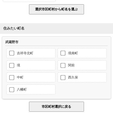
住みたい町名
武蔵野市
吉祥寺北町
境南町
境
関前
中町
西久保
八幡町