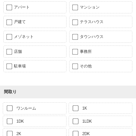
アパート
マンション
戸建て
テラスハウス
メゾネット
タウンハウス
店舗
事務所
駐車場
その他
間取り
ワンルーム
1K
1DK
1LDK
2K
2DK