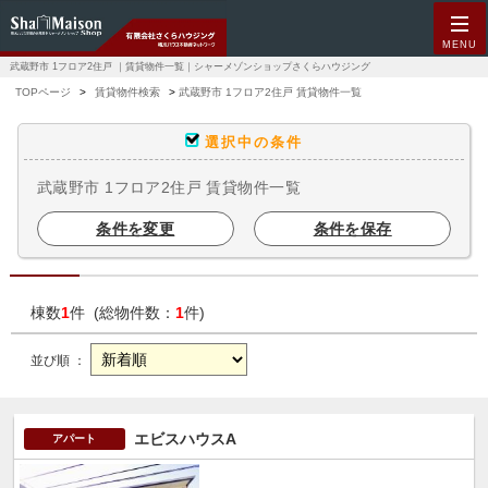
MENU
武蔵野市 1フロア2住戸 ｜賃貸物件一覧｜シャーメゾンショップさくらハウジング
TOPページ
賃貸物件検索
武蔵野市 1フロア2住戸 賃貸物件一覧
選択中の条件
武蔵野市 1フロア2住戸 賃貸物件一覧
条件を変更
条件を保存
棟数
1
件 (総物件数：
1
件)
並び順 ：
エビスハウスA
アパート