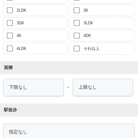
2LDK
3K
3DK
3LDK
4K
4DK
4LDK
それ以上
面積
～
駅徒歩