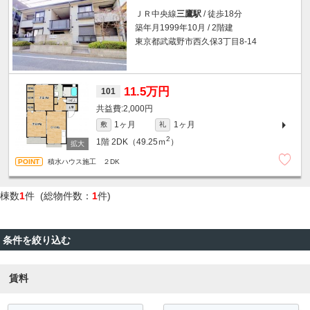
ＪＲ中央線
三鷹駅
/ 徒歩18分
築年月1999年10月 / 2階建
東京都武蔵野市西久保3丁目8-14
11.5万円
101
2,000円
1ヶ月
1ヶ月
敷
礼
2
1階
2DK（49.25ｍ
）
積水ハウス施工 ２DK
棟数
1
件 (総物件数：
1
件)
条件を絞り込む
賃料