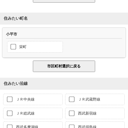
住みたい町名
小平市
栄町
住みたい沿線
ＪＲ中央線
ＪＲ武蔵野線
ＪＲ総武線
西武新宿線
西武多摩湖線
西武拝島線