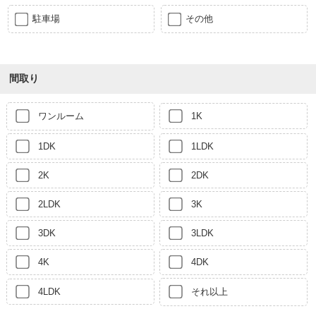
駐車場
その他
間取り
ワンルーム
1K
1DK
1LDK
2K
2DK
2LDK
3K
3DK
3LDK
4K
4DK
4LDK
それ以上