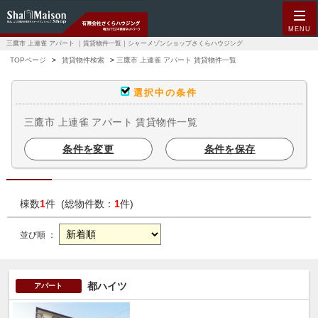
MENU
三鷹市 上連雀 アパート ｜賃貸物件一覧｜シャーメゾンショップさくらハウジング
TOPページ
賃貸物件検索
三鷹市 上連雀 アパート 賃貸物件一覧
選択中の条件
三鷹市 上連雀 アパート 賃貸物件一覧
条件を変更
条件を保存
棟数
1
件 (総物件数：
1
件)
並び順 ：
都ハイツ
アパート