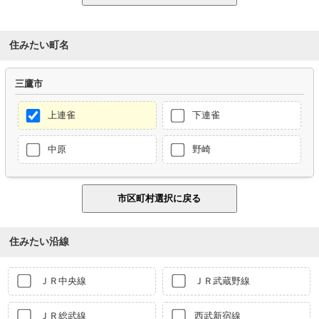
住みたい町名
三鷹市
上連雀
下連雀
中原
野崎
住みたい沿線
ＪＲ中央線
ＪＲ武蔵野線
ＪＲ総武線
西武新宿線