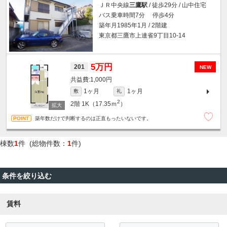
ＪＲ中央線
三鷹駅
/ 徒歩29分 / 山中住宅
バス乗車時間7分 停歩4分
築年月1985年1月 / 2階建
東京都三鷹市上連雀9丁目10-14
5万円
201
NEW
1,000円
1ヶ月
1ヶ月
敷
礼
2
2階
1K（17.35ｍ
）
築年数だけで判断するのは正直もったいないです。
棟数
1
件 (総物件数：
1
件)
条件を絞り込む
賃料