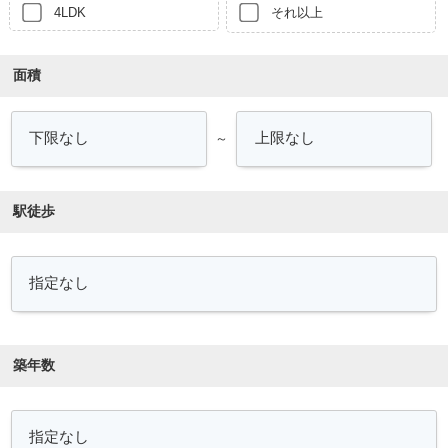
4LDK
それ以上
面積
～
駅徒歩
築年数