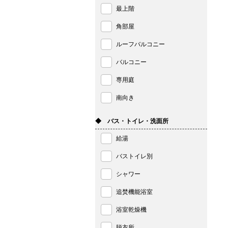
最上階
角部屋
ルーフバルコニー
バルコニー
専用庭
南向き
◆ バス・トイレ・洗面所
給湯
バストイレ別
シャワー
追焚機能浴室
浴室乾燥機
脱衣所