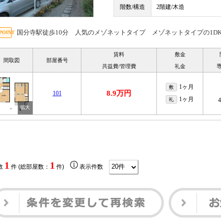
階数/構造
2階建/木造
国分寺駅徒歩10分 人気のメゾネットタイプ メゾネットタイプの1D
賃料
敷金
間取図
部屋番号
共益費/管理費
礼金
1ヶ月
敷
8.9万円
101
1ヶ月
礼
1
1
数
件 (総部屋数：
件)
表示件数