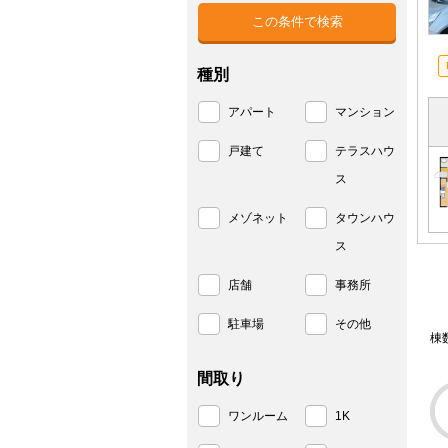
種別
アパート
マンション
戸建て
テラスハウ
ス
メゾネット
タウンハウ
ス
店舗
事務所
駐車場
その他
棟
間取り
ワンルーム
1K