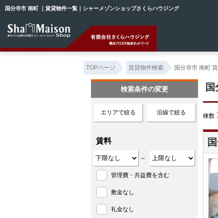
国分寺市 南町 ｜賃貸物件一覧｜シャーメゾンショップさくらハウジング
TOPページ
賃貸物件検索
国分寺市 南町 
国
検索条件の変更
エリアで絞る
沿線で絞る
棟数
賃料
国
～
管理費・共益費を含む
敷金なし
礼金なし