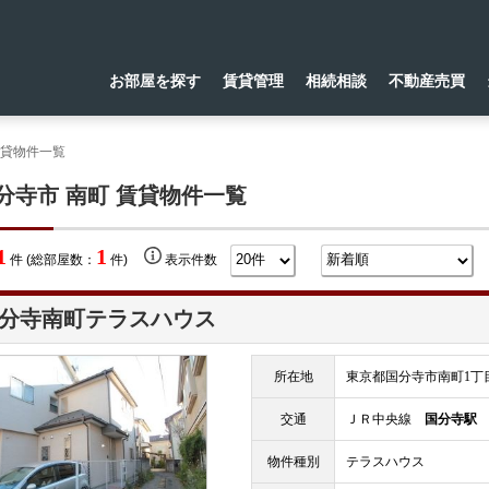
お部屋を探す
賃貸管理
相続相談
不動産売買
賃貸物件一覧
分寺市 南町 賃貸物件一覧
1
1
件 (総部屋数：
件)
表示件数
分寺南町テラスハウス
所在地
東京都国分寺市南町1丁目9
交通
ＪＲ中央線
国分寺駅
物件種別
テラスハウス