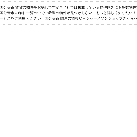
国分寺市 賃貸の物件をお探しですか？当社では掲載している物件以外にも多数物件
国分寺市 の物件一覧の中でご希望の物件が見つからない！もっと詳しく知りたい
ービスをご利用 ください！国分寺市 関連の情報ならシャーメゾンショップさくら