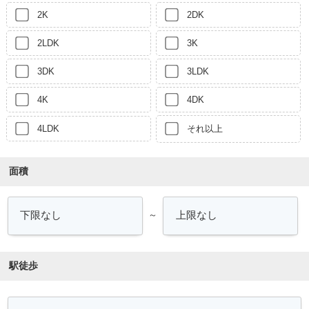
2K
2DK
2LDK
3K
3DK
3LDK
4K
4DK
4LDK
それ以上
面積
～
駅徒歩