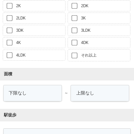
2K
2DK
2LDK
3K
3DK
3LDK
4K
4DK
4LDK
それ以上
面積
～
駅徒歩