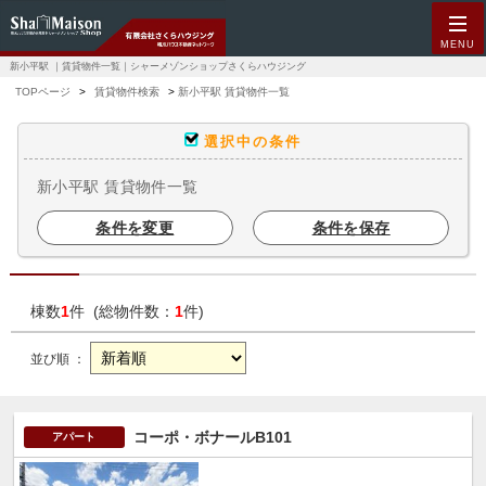
MENU
新小平駅 ｜賃貸物件一覧｜シャーメゾンショップさくらハウジング
TOPページ
賃貸物件検索
新小平駅 賃貸物件一覧
選択中の条件
新小平駅 賃貸物件一覧
条件を変更
条件を保存
棟数
1
件 (総物件数：
1
件)
並び順 ：
コーポ・ボナールB101
アパート