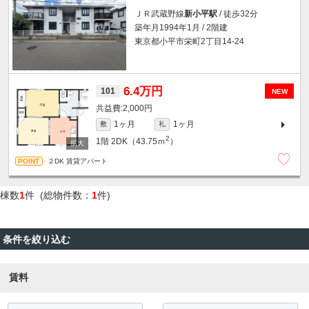
ＪＲ武蔵野線
新小平駅
/ 徒歩32分
築年月1994年1月 / 2階建
東京都小平市栄町2丁目14-24
6.4万円
101
NEW
2,000円
1ヶ月
1ヶ月
敷
礼
2
1階
2DK（43.75ｍ
）
２DK 賃貸アパート
棟数
1
件 (総物件数：
1
件)
条件を絞り込む
賃料