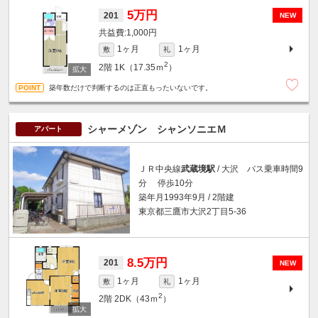
5万円
201
NEW
1,000円
1ヶ月
1ヶ月
敷
礼
2
2階
1K（17.35ｍ
）
築年数だけで判断するのは正直もったいないです。
シャーメゾン シャンソニエＭ
アパート
ＪＲ中央線
武蔵境駅
/ 大沢 バス乗車時間9
分 停歩10分
築年月1993年9月 / 2階建
東京都三鷹市大沢2丁目5-36
8.5万円
201
NEW
1ヶ月
1ヶ月
敷
礼
2
2階
2DK（43ｍ
）