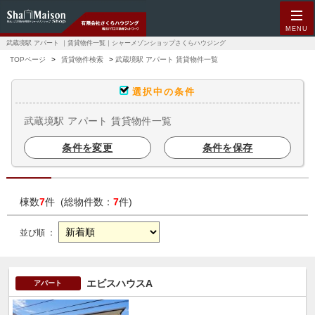
MENU
武蔵境駅 アパート ｜賃貸物件一覧｜シャーメゾンショップさくらハウジング
TOPページ
賃貸物件検索
武蔵境駅 アパート 賃貸物件一覧
選択中の条件
武蔵境駅 アパート 賃貸物件一覧
条件を変更
条件を保存
棟数
7
件 (総物件数：
7
件)
並び順 ：
エビスハウスA
アパート