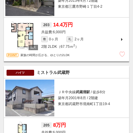
築年月2013年4月 / 2階建
東京都三鷹市野崎１丁目4-2
14.4万円
203
6,000円
0ヶ月
2ヶ月
敷
礼
2
2階
2LDK（67.75ｍ
）
家族の時間が広がる、ゆとりの2LDK
ミストラル武蔵野
ハイツ
ＪＲ中央線
武蔵境駅
/ 徒歩8分
築年月2001年8月 / 2階建
東京都武蔵野市境南町1丁目19-4
8万円
205
6,000円