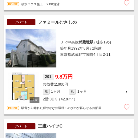
積水ハウス施工 ２DK賃貸
ファミールむさしの
アパート
ＪＲ中央線
武蔵境駅
/ 徒歩19分
築年月1992年8月 / 2階建
東京都武蔵野市関前4丁目2-11
9.8万円
201
2,000円
1ヶ月
1ヶ月
敷
礼
2
2階
3DK（42.9ｍ
）
騒音から離れた穏やかな住環境！のびのび暮らせるお部屋。
三鷹ハイツC
アパート