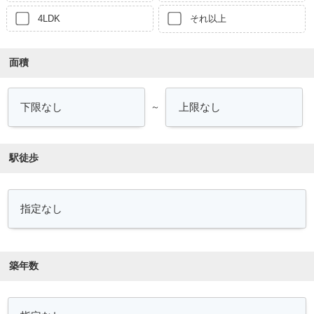
4LDK
それ以上
面積
～
駅徒歩
築年数