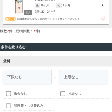
0ヶ月
1ヶ月
敷
礼
2
2階
1K（24ｍ
）
武蔵境駅から徒歩８分のオートロック付シャーメゾン！！
棟数
7
件 (総物件数：
7
件)
条件を絞り込む
賃料
～
敷金なし
礼金なし
管理費・共益費込み