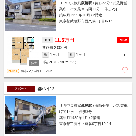
ＪＲ中央線
武蔵境駅
/ 徒歩32分 / 武蔵野営
業所 バス乗車時間11分 停歩2分
築年月1999年10月 / 2階建
東京都武蔵野市西久保3丁目8-14
11.5万円
101
NEW
2,000円
1ヶ月
1ヶ月
敷
礼
2
1階
2DK（49.25ｍ
）
積水ハウス施工 ２DK
都ハイツ
アパート
ＪＲ中央線
武蔵境駅
/ 医師会館 バス乗車
時間14分 停歩3分
築年月1985年1月 / 2階建
東京都三鷹市上連雀9丁目10-14