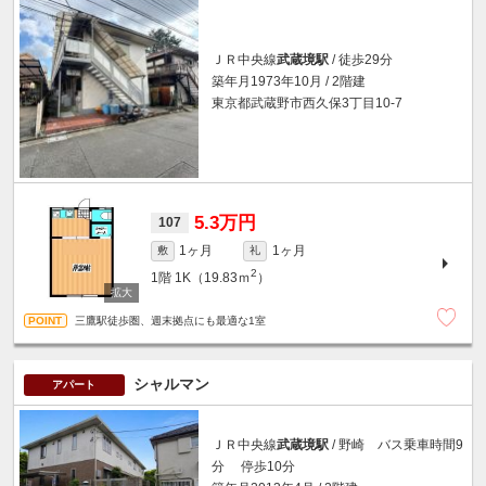
ＪＲ中央線
武蔵境駅
/ 徒歩29分
築年月1973年10月 / 2階建
東京都武蔵野市西久保3丁目10-7
5.3万円
107
1ヶ月
1ヶ月
敷
礼
2
1階
1K（19.83ｍ
）
三鷹駅徒歩圏、週末拠点にも最適な1室
シャルマン
アパート
ＪＲ中央線
武蔵境駅
/ 野崎 バス乗車時間9
分 停歩10分