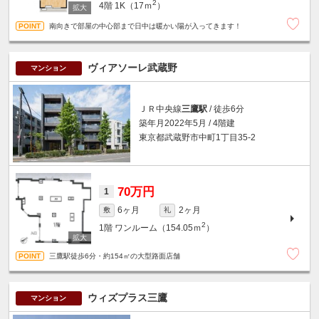
2
4階
1K（17ｍ
）
南向きで部屋の中心部まで日中は暖かい陽が入ってきます！
ヴィアソーレ武蔵野
マンション
ＪＲ中央線
三鷹駅
/ 徒歩6分
築年月2022年5月 / 4階建
東京都武蔵野市中町1丁目35-2
70万円
1
6ヶ月
2ヶ月
敷
礼
2
1階
ワンルーム（154.05ｍ
）
三鷹駅徒歩6分・約154㎡の大型路面店舗
ウィズプラス三鷹
マンション