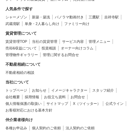
人気条件で探す
シャーメゾン
新築・築浅
パノラマ動画付き
三鷹駅
吉祥寺駅
武蔵境駅
単身・2人暮らし向け
ファミリー向け
賃貸管理について
賃貸管理TOP
当社の賃貸管理
サービス内容
管理メニュー
売却&収益について
投資相談
オーナー向けコラム
管理物件ギャラリー
管理に関するお問合せ
不動産相続について
不動産相続の相談
当社について
トップページ
お知らせ
イメージキャラクター
スタッフ紹介
会社概要
採用情報
お役立ち資料
お問合せ
個人情報保護の取扱い
サイトマップ
X（ツイッター）
公式ライン
お客様対応における基本方針
仲介業者様向け
各種お申込み
個人契約のご依頼
法人契約のご依頼