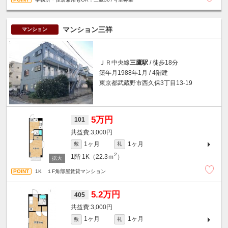
マンション三祥
マンション
ＪＲ中央線
三鷹駅
/ 徒歩18分
築年月1988年1月 / 4階建
東京都武蔵野市西久保3丁目13-19
5万円
101
3,000円
1ヶ月
1ヶ月
敷
礼
2
1階
1K（22.3ｍ
）
1K １F角部屋賃貸マンション
5.2万円
405
3,000円
1ヶ月
1ヶ月
敷
礼