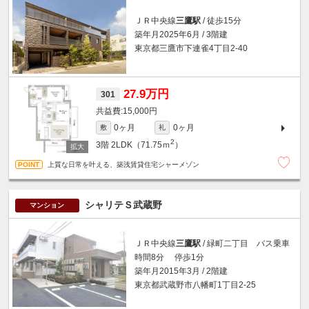
ＪＲ中央線
三鷹駅
/ 徒歩15分
築年月2025年6月 / 3階建
東京都三鷹市下連雀4丁目2-40
27.9万円
301
15,000円
0ヶ月
0ヶ月
敷
礼
2
3階
2LDK（71.75ｍ
）
上質な日常を叶える、築浅賃貸住宅シャーメゾン
シャリテＳ武蔵野
マンション
ＪＲ中央線
三鷹駅
/ 緑町二丁目 バス乗車
時間8分 停歩1分
築年月2015年3月 / 2階建
東京都武蔵野市八幡町1丁目2-25