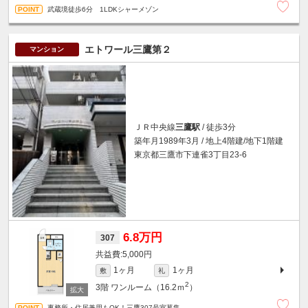
武蔵境徒歩6分 1LDKシャーメゾン
エトワール三鷹第２
マンション
ＪＲ中央線
三鷹駅
/ 徒歩3分
築年月1989年3月 / 地上4階建/地下1階建
東京都三鷹市下連雀3丁目23-6
6.8万円
307
5,000円
1ヶ月
1ヶ月
敷
礼
2
3階
ワンルーム（16.2ｍ
）
事務所・住居兼用もOK！三鷹307号室募集