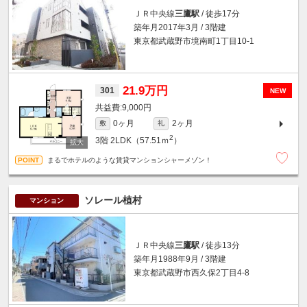
ＪＲ中央線
三鷹駅
/ 徒歩17分
築年月2017年3月 / 3階建
東京都武蔵野市境南町1丁目10-1
21.9万円
301
NEW
9,000円
0ヶ月
2ヶ月
敷
礼
2
3階
2LDK（57.51ｍ
）
まるでホテルのような賃貸マンションシャーメゾン！
ソレール植村
マンション
ＪＲ中央線
三鷹駅
/ 徒歩13分
築年月1988年9月 / 3階建
東京都武蔵野市西久保2丁目4-8