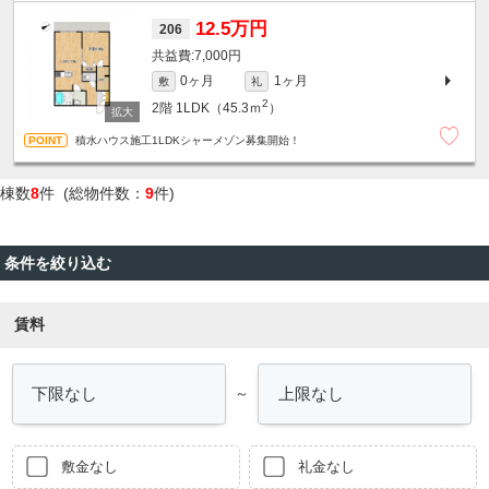
12.5万円
206
7,000円
0ヶ月
1ヶ月
敷
礼
2
2階
1LDK（45.3ｍ
）
積水ハウス施工1LDKシャーメゾン募集開始！
棟数
8
件 (総物件数：
9
件)
条件を絞り込む
賃料
～
敷金なし
礼金なし