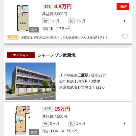
4.8万円
103
NEW
3,000円
1ヶ月
1ヶ月
敷
礼
2
1階
1K（17.5ｍ
）
三鷹駅まで徒歩13分♪敷地内に自動販売機もあり大変便利です！
シャーメゾン武蔵境
マンション
ＪＲ中央線
三鷹駅
/ 徒歩22分
築年月2013年9月 / 3階建
東京都武蔵野市境３丁目1-6
15万円
205
7,500円
0ヶ月
1ヶ月
敷
礼
2
2階
1LDK（41.58ｍ
）