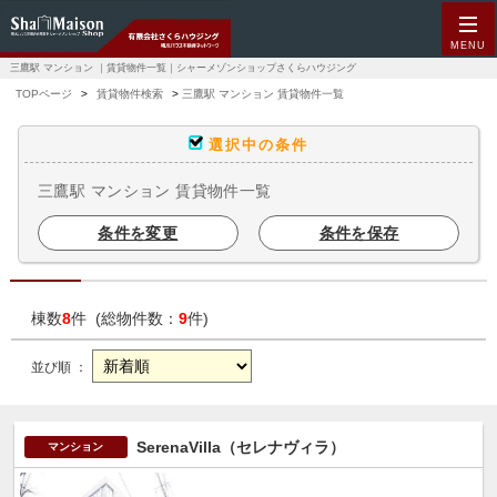
MENU
三鷹駅 マンション ｜賃貸物件一覧｜シャーメゾンショップさくらハウジング
TOPページ
賃貸物件検索
三鷹駅 マンション 賃貸物件一覧
選択中の条件
三鷹駅 マンション 賃貸物件一覧
条件を変更
条件を保存
棟数
8
件 (総物件数：
9
件)
並び順 ：
SerenaVilla（セレナヴィラ）
マンション