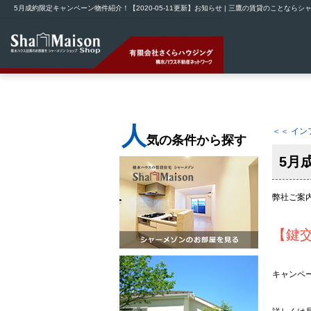
5月成約限定キャンペーン物件紹介！【2020-05-11更新】お知らせ | 三鷹の賃貸のことな
人
＜＜ イ
気の条件から探す
5月
弊社ご案
【鍵交
キャンペ