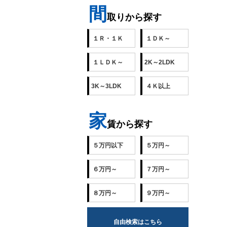
間
取りから探す
１Ｒ・１Ｋ
１ＤＫ～
１ＬＤＫ～
2K～2LDK
3K～3LDK
４Ｋ以上
家
賃から探す
５万円以下
５万円～
６万円～
７万円～
８万円～
９万円～
自由検索はこちら