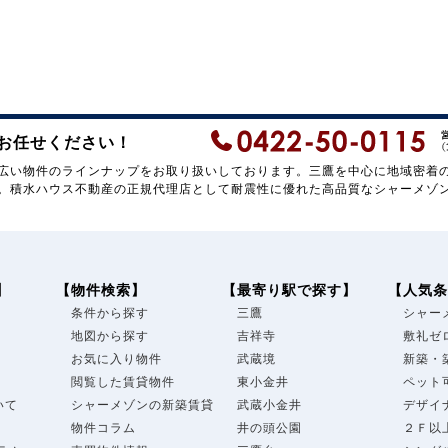
お任せください！
広い物件のラインナップをお取り扱いしております。三鷹を中心に地域密着
。積水ハウス不動産の正規代理店として耐震性に優れた高品質なシャーメゾ
】
【物件検索】
【最寄り駅で探す】
【人気条
条件から探す
三鷹
シャー
地図から探す
吉祥寺
敷礼ゼ
お気に入り物件
武蔵境
新築・
閲覧した賃貸物件
東小金井
ペット
いて
シャーメゾンの新築賃貸
武蔵小金井
デザイ
物件コラム
井の頭公園
２Ｆ以