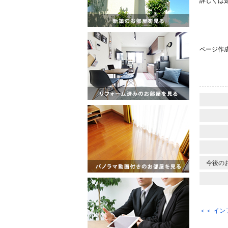
詳しくは
ページ作成日
今後の
＜＜ イ