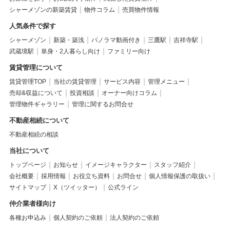
シャーメゾンの新築賃貸
物件コラム
売買物件情報
人気条件で探す
シャーメゾン
新築・築浅
パノラマ動画付き
三鷹駅
吉祥寺駅
武蔵境駅
単身・2人暮らし向け
ファミリー向け
賃貸管理について
賃貸管理TOP
当社の賃貸管理
サービス内容
管理メニュー
売却&収益について
投資相談
オーナー向けコラム
管理物件ギャラリー
管理に関するお問合せ
不動産相続について
不動産相続の相談
当社について
トップページ
お知らせ
イメージキャラクター
スタッフ紹介
会社概要
採用情報
お役立ち資料
お問合せ
個人情報保護の取扱い
サイトマップ
X（ツイッター）
公式ライン
仲介業者様向け
各種お申込み
個人契約のご依頼
法人契約のご依頼