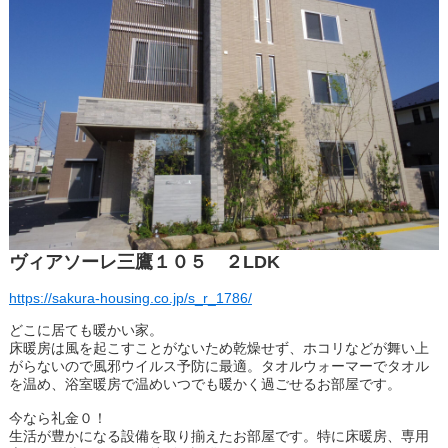
ヴィアソーレ三鷹１０５ ２LDK
https://sakura-housing.co.jp/s_r_1786/
どこに居ても暖かい家。
床暖房は風を起こすことがないため乾燥せず、ホコリなどが舞い上
がらないので風邪ウイルス予防に最適。タオルウォーマーでタオル
を温め、浴室暖房で温めいつでも暖かく過ごせるお部屋です。
今なら礼金０！
生活が豊かになる設備を取り揃えたお部屋です。特に床暖房、専用