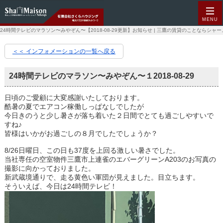
MENU
24時間テレビのマラソン〜みやぞん〜【2018-08-29更新】お知らせ | 三鷹の賃貸のことならシ
＜＜ インフォメーションの一覧へ戻る
24時間テレビのマラソン〜みやぞん〜１
2018-08-29
日頃のご愛顧に大変感謝いたしております。
酷暑の夏でエアコン稼働しっぱなしでしたが
今日きのうと少し暑さが落ち着いた２日間でとても過ごしやすいで
すね♪
皆様はいかがお過ごしの８月でしたでしょうか？
8/26日曜日、この日も37度を上回る激しい暑さでした。
当社専任の空室物件三鷹市上連雀のエバーグリーンA203のお写真の
撮影に向かっておりました。
新武蔵境通りで、走る黄色い軍団が見えました。目立ちます。
そういえば、今日は24時間テレビ！