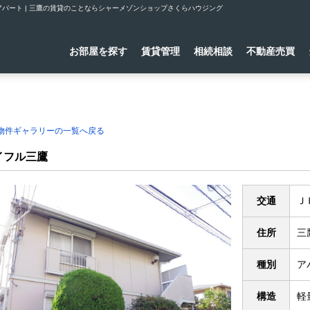
パート | 三鷹の賃貸のことならシャーメゾンショップさくらハウジング
お部屋を探す
賃貸管理
相続相談
不動産売買
理物件ギャラリーの一覧へ戻る
イフル三鷹
交通
Ｊ
住所
三
種別
ア
構造
軽