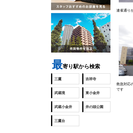
連雀通り
最
寄り駅から検索
三鷹
吉祥寺
救急対応
です
武蔵境
東小金井
武蔵小金井
井の頭公園
三鷹台