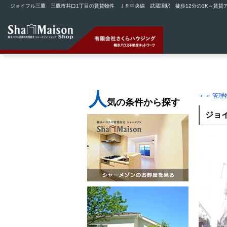
ジョイフル三鷹 三鷹市井口1丁目の賃貸物件 ＪＲ中央線 武蔵境駅 徒歩12分の1K～賃貸ア
人
＜＜ 管
気の条件から探す
ジョ