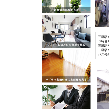
三鷹駅
６時台
三鷹駅
三鷹駅
バス停