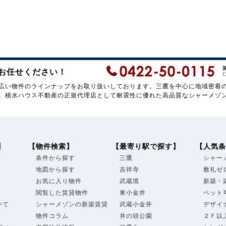
お任せください！
広い物件のラインナップをお取り扱いしております。三鷹を中心に地域密着
。積水ハウス不動産の正規代理店として耐震性に優れた高品質なシャーメゾ
】
【物件検索】
【最寄り駅で探す】
【人気条
条件から探す
三鷹
シャー
地図から探す
吉祥寺
敷礼ゼ
お気に入り物件
武蔵境
新築・
閲覧した賃貸物件
東小金井
ペット
いて
シャーメゾンの新築賃貸
武蔵小金井
デザイ
物件コラム
井の頭公園
２Ｆ以