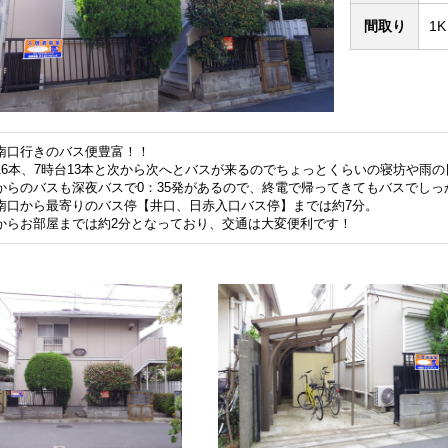
間取り
1
南口行きのバス便豊富！！
16本、7時台13本と次から次へとバスが来るのでちょっとくらいの寝坊や雨
からのバスも深夜バスで0：35発があるので、終電で帰ってきてもバスでしっ
南口から最寄りのバス停【井口、日赤入口バス停】までは約7分。
からお部屋までは約2分となっており、交通は大変便利です！