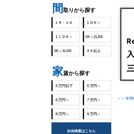
間
取りから探す
１Ｒ・１Ｋ
１ＤＫ～
１ＬＤＫ～
2K～2LDK
3K～3LDK
４Ｋ以上
家
賃から探す
５万円以下
５万円～
＜＜ 管
６万円～
７万円～
８万円～
９万円～
自由検索はこちら