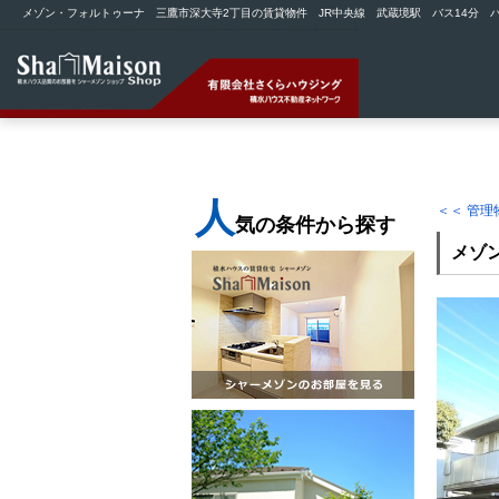
メゾン・フォルトゥーナ 三鷹市深大寺2丁目の賃貸物件 JR中央線 武蔵境駅 バス14分 バ
人
＜＜ 管
気の条件から探す
メゾ