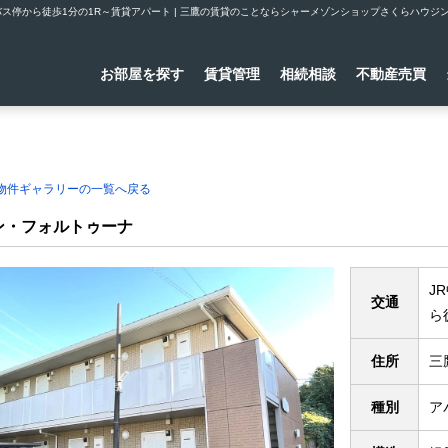
ス停から徒歩1分の1R～賃貸アパート | 三鷹の賃貸のことならシャーメゾンショップさくらハウジ
お部屋を探す
賃貸管理
相続相談
不動産売買
理物件ギャラリーの一覧へ戻る
ン・フォルトゥーナ
J
交通
ら
住所
三
種別
ア