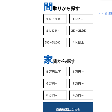
間
取りから探す
＜＜ 管
１Ｒ・１Ｋ
１ＤＫ～
１ＬＤＫ～
2K～2LDK
3K～3LDK
４Ｋ以上
家
賃から探す
５万円以下
５万円～
６万円～
７万円～
８万円～
９万円～
自由検索はこちら