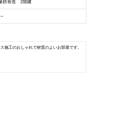
量鉄骨造 2階建
R～
ウス施工のおしゃれで材質のよいお部屋です。