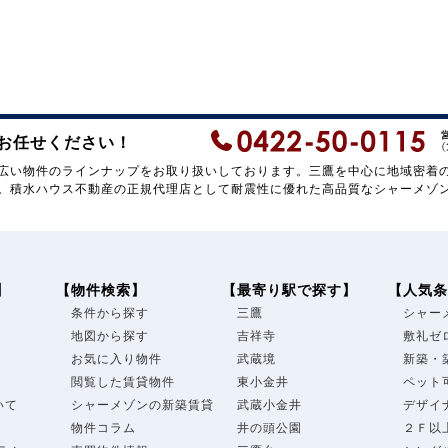
お任せください！
広い物件のラインナップをお取り扱いしております。三鷹を中心に地域密着
。積水ハウス不動産の正規代理店として耐震性に優れた高品質なシャーメゾ
】
【物件検索】
【最寄り駅で探す】
【人気条
条件から探す
三鷹
シャー
地図から探す
吉祥寺
敷礼ゼ
お気に入り物件
武蔵境
新築・
閲覧した賃貸物件
東小金井
ペット
いて
シャーメゾンの新築賃貸
武蔵小金井
デザイ
物件コラム
井の頭公園
２Ｆ以