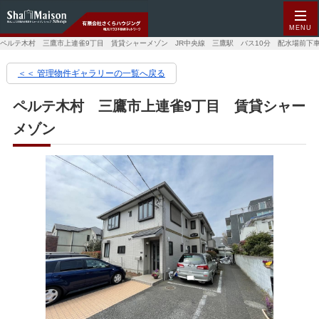
MENU
ペルテ木村 三鷹市上連雀9丁目 賃貸シャーメゾン JR中央線 三鷹駅 バス10分 配水場前下車
＜＜ 管理物件ギャラリーの一覧へ戻る
ペルテ木村 三鷹市上連雀9丁目 賃貸シャー
メゾン