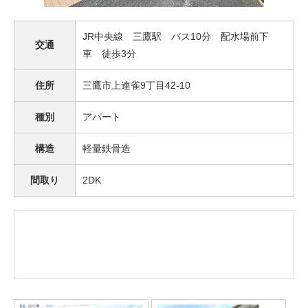
JR中央線 三鷹駅 バス10分 配水場前下
交通
車 徒歩3分
住所
三鷹市上連雀9丁目42-10
種別
アパート
構造
軽量鉄骨造
間取り
2DK