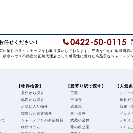
お任せください！
広い物件のラインナップをお取り扱いしております。三鷹を中心に地域密着
。積水ハウス不動産の正規代理店として耐震性に優れた高品質なシャーメゾ
】
【物件検索】
【最寄り駅で探す】
【人気条
条件から探す
三鷹
シャー
地図から探す
吉祥寺
敷礼ゼ
お気に入り物件
武蔵境
新築・
閲覧した賃貸物件
東小金井
ペット
いて
シャーメゾンの新築賃貸
武蔵小金井
デザイ
物件コラム
井の頭公園
２Ｆ以