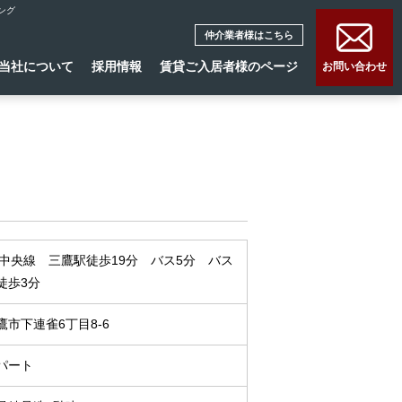
ング
仲介業者様はこちら
当社について
採用情報
賃貸ご入居者様のページ
お問い合わせ
R中央線 三鷹駅徒歩19分 バス5分 バス
徒歩3分
鷹市下連雀6丁目8-6
パート