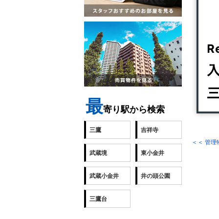
最
寄り駅から検索
三鷹
吉祥寺
＜＜ 管
武蔵境
東小金井
武蔵小金井
井の頭公園
三鷹台