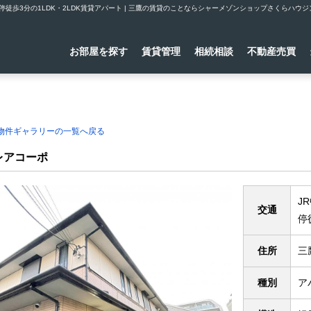
徒歩3分の1LDK・2LDK賃貸アパート | 三鷹の賃貸のことならシャーメゾンショップさくらハウジ
お部屋を探す
賃貸管理
相続相談
不動産売買
理物件ギャラリーの一覧へ戻る
レアコーポ
J
交通
停
住所
三
種別
ア