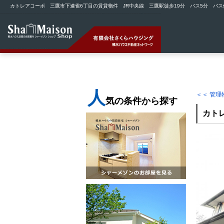
カトレアコーポ 三鷹市下連雀6丁目の賃貸物件 JR中央線 三鷹駅徒歩19分 バス5分 バス停
人
＜＜ 管
気の条件から探す
カト