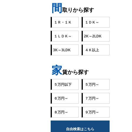
間
取りから探す
１Ｒ・１Ｋ
１ＤＫ～
１ＬＤＫ～
2K～2LDK
3K～3LDK
４Ｋ以上
家
賃から探す
５万円以下
５万円～
６万円～
７万円～
８万円～
９万円～
自由検索はこちら