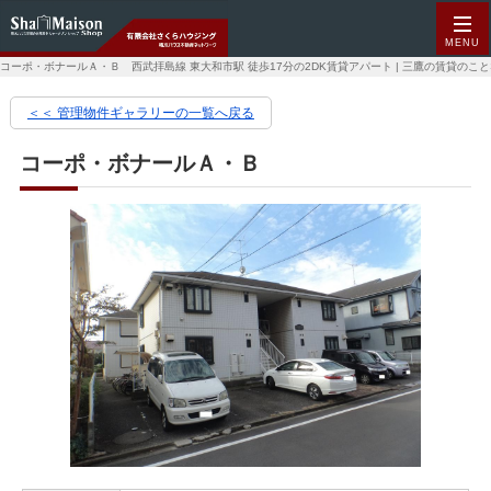
MENU
コーポ・ボナールＡ・Ｂ 西武拝島線 東大和市駅 徒歩17分の2DK賃貸アパート | 三鷹の賃貸の
＜＜ 管理物件ギャラリーの一覧へ戻る
コーポ・ボナールＡ・Ｂ