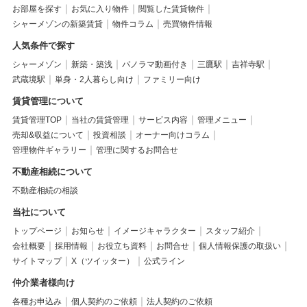
お部屋を探す
お気に入り物件
閲覧した賃貸物件
シャーメゾンの新築賃貸
物件コラム
売買物件情報
人気条件で探す
シャーメゾン
新築・築浅
パノラマ動画付き
三鷹駅
吉祥寺駅
武蔵境駅
単身・2人暮らし向け
ファミリー向け
賃貸管理について
賃貸管理TOP
当社の賃貸管理
サービス内容
管理メニュー
売却&収益について
投資相談
オーナー向けコラム
管理物件ギャラリー
管理に関するお問合せ
不動産相続について
不動産相続の相談
当社について
トップページ
お知らせ
イメージキャラクター
スタッフ紹介
会社概要
採用情報
お役立ち資料
お問合せ
個人情報保護の取扱い
サイトマップ
X（ツイッター）
公式ライン
仲介業者様向け
各種お申込み
個人契約のご依頼
法人契約のご依頼