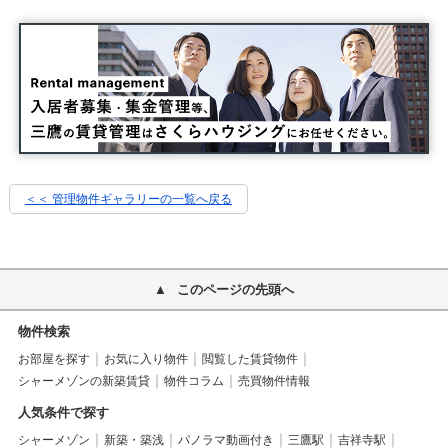
＜＜ 管理物件ギャラリーの一覧へ戻る
このページの先頭へ
物件検索
お部屋を探す
お気に入り物件
閲覧した賃貸物件
シャーメゾンの新築賃貸
物件コラム
売買物件情報
人気条件で探す
シャーメゾン
新築・築浅
パノラマ動画付き
三鷹駅
吉祥寺駅