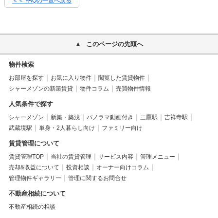
＜＜ FAQの一覧へ戻る
このページの先頭へ
物件検索
お部屋を探す
お気に入り物件
閲覧した賃貸物件
シャーメゾンの新築賃貸
物件コラム
売買物件情報
人気条件で探す
シャーメゾン
新築・築浅
パノラマ動画付き
三鷹駅
吉祥寺駅
武蔵境駅
単身・2人暮らし向け
ファミリー向け
賃貸管理について
賃貸管理TOP
当社の賃貸管理
サービス内容
管理メニュー
売却&収益について
投資相談
オーナー向けコラム
管理物件ギャラリー
管理に関するお問合せ
不動産相続について
不動産相続の相談