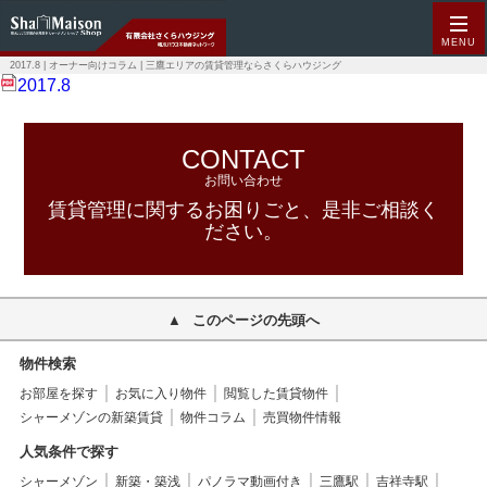
MENU
2017.8 | オーナー向けコラム | 三鷹エリアの賃貸管理ならさくらハウジング
2017.8
CONTACT
お問い合わせ
賃貸管理に関するお困りごと、是非ご相談く
ださい。
このページの先頭へ
物件検索
お部屋を探す
お気に入り物件
閲覧した賃貸物件
シャーメゾンの新築賃貸
物件コラム
売買物件情報
人気条件で探す
シャーメゾン
新築・築浅
パノラマ動画付き
三鷹駅
吉祥寺駅