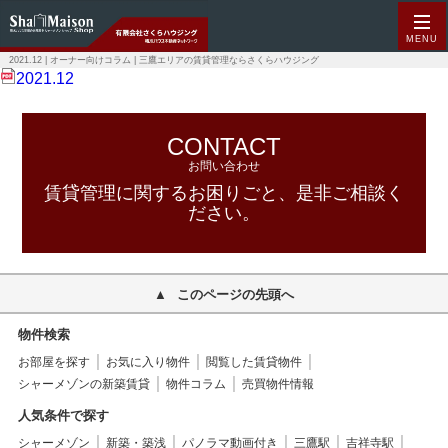
MENU
2021.12 | オーナー向けコラム | 三鷹エリアの賃貸管理ならさくらハウジング
2021.12
CONTACT
お問い合わせ
賃貸管理に関するお困りごと、是非ご相談く
ださい。
このページの先頭へ
物件検索
お部屋を探す
お気に入り物件
閲覧した賃貸物件
シャーメゾンの新築賃貸
物件コラム
売買物件情報
人気条件で探す
シャーメゾン
新築・築浅
パノラマ動画付き
三鷹駅
吉祥寺駅