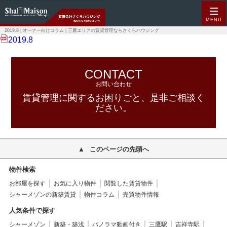
MENU
2019.8 | オーナー向けコラム | 三鷹エリアの賃貸管理ならさくらハウジング
2019.8
CONTACT
お問い合わせ
賃貸管理に関するお困りごと、是非ご相談く
ださい。
このページの先頭へ
物件検索
お部屋を探す
お気に入り物件
閲覧した賃貸物件
シャーメゾンの新築賃貸
物件コラム
売買物件情報
人気条件で探す
シャーメゾン
新築・築浅
パノラマ動画付き
三鷹駅
吉祥寺駅