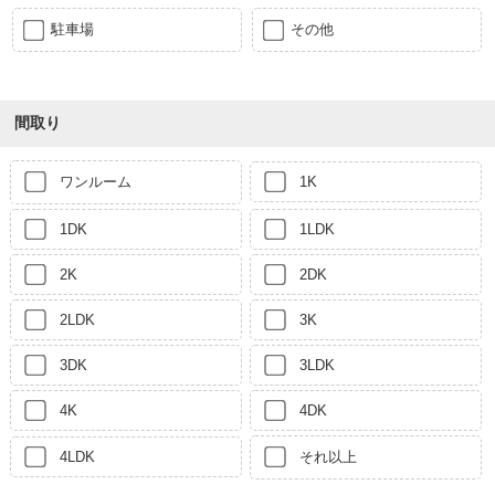
駐車場
その他
間取り
ワンルーム
1K
1DK
1LDK
2K
2DK
2LDK
3K
3DK
3LDK
4K
4DK
4LDK
それ以上