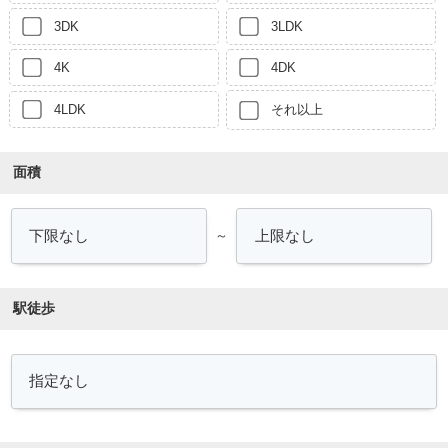
3DK
3LDK
4K
4DK
4LDK
それ以上
面積
～
駅徒歩