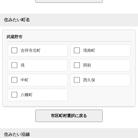
住みたい町名
武蔵野市
吉祥寺北町
境南町
境
関前
中町
西久保
八幡町
住みたい沿線