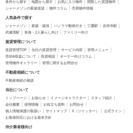
条件から探す
地図から探す
お気に入り物件
閲覧した賃貸物件
シャーメゾンの新築賃貸
物件コラム
売買物件情報
人気条件で探す
シャーメゾン
新築・築浅
パノラマ動画付き
三鷹駅
吉祥寺駅
武蔵境駅
単身・2人暮らし向け
ファミリー向け
賃貸管理について
賃貸管理TOP
当社の賃貸管理
サービス内容
管理メニュー
売却&収益について
投資相談
オーナー向けコラム
管理物件ギャラリー
管理に関するお問合せ
不動産相続について
不動産相続の相談
当社について
トップページ
お知らせ
イメージキャラクター
スタッフ紹介
会社概要
採用情報
お役立ち資料
お問合せ
個人情報保護の取扱い
サイトマップ
X（ツイッター）
公式ライン
お客様対応における基本方針
仲介業者様向け