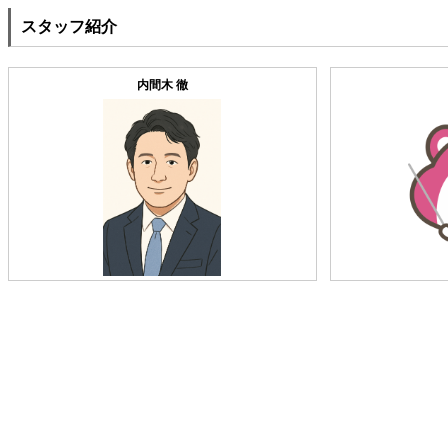
スタッフ紹介
内間木 徹